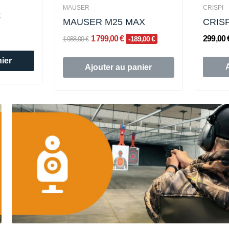
MAUSER
CRISPI
€
MAUSER M25 MAX
CRISP
1 799,00 €
299,00 
-189,00 €
1 988,00 €
ier
Ajouter au panier
Rupture de stock
Promo !