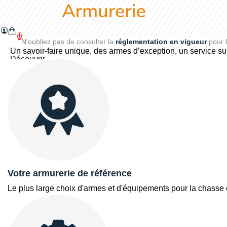
Armurerie Freylinger
0
N'oubliez pas de consulter la
réglementation en vigueur
pour l
L’Excellence depuis des Générations
Un savoir-faire unique, des armes d’exception, un service s
Découvrir
Votre armurerie de référence
Le plus large choix d'armes et d'équipements pour la chasse e