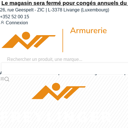
Le magasin sera fermé pour congés annuels du 0
26, rue Geespelt - ZIC | L-3378 Livange (Luxembourg)
+352 52 00 15
Connexion
0
0,00 €
0
Accueil
Chasse
Tir sportif
Rechargement
Opt