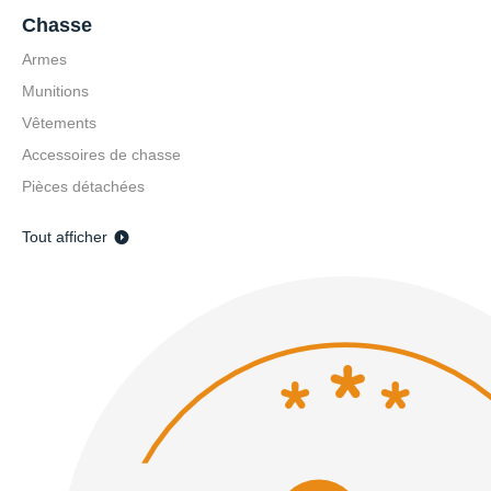
Chasse
Carte cadeau 100€
Carte cadeau 50€
Armes
100,00 €
50,00 €
Munitions
Vêtements
Ajouter au panier
Ajouter au pan
Accessoires de chasse
Pièces détachées
Tout afficher