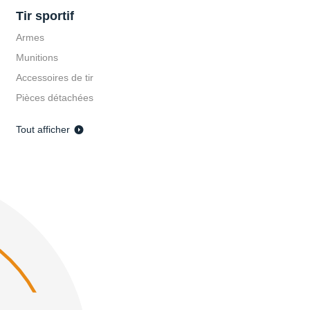
Tir sportif
NOCPIX
MAUSE
Armes
NOCPIX MATE H50R
MAUS
Munitions
2 599,00 €
1 778,00 €
Accessoires de tir
ier
Pièces détachées
Ajouter au panier
Tout afficher